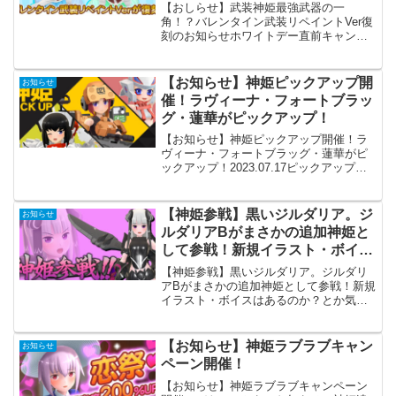
【おしらせ】武装神姫最強武器の一
角！？バレンタイン武装リペイントVer復
刻のお知らせホワイトデー直前キャンペ
ーン！バレンタイン武装リペイントVer復
刻のお知らせ開催期間2022年3月1日
(火)10:00 ～ 2022年3月14日(月)09:...
【お知らせ】神姫ピックアップ開
お知らせ
催！ラヴィーナ・フォートブラッ
グ・蓮華がピックアップ！
【お知らせ】神姫ピックアップ開催！ラ
ヴィーナ・フォートブラッグ・蓮華がピ
ックアップ！2023.07.17ピックアップの
お知らせ開催期間2023年7月17日
(月)10:00 ～2023年7月31日(月)10:00期間
限定で神姫達をピックアップ...
【神姫参戦】黒いジルダリア。ジ
お知らせ
ルダリアBがまさかの追加神姫と
して参戦！新規イラスト・ボイス
はあるのか？とか気になるところ
【神姫参戦】黒いジルダリア。ジルダリ
がいっぱい！
アBがまさかの追加神姫として参戦！新規
イラスト・ボイスはあるのか？とか気に
なるところがいっぱい！バトコンからの
お知らせ！6/20(火) 10:00 より花型ジルダ
リアBが参戦！是非プレーしてお迎えして
【お知らせ】神姫ラブラブキャン
お知らせ
ね♪...
ペーン開催！
【お知らせ】神姫ラブラブキャンペーン