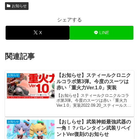
お知らせ
シェアする
X
LINE
関連記事
【お知らせ】スティールクロニク
お知らせ
ルコラボ第3弾。今度のスーツは
赤い「重火力Ver.1.0」実装
【お知らせ】スティールクロニクルコラ
ボ第3弾。今度のスーツは赤い「重火力
Ver.1.0」実装2022.09.20_スティールスー
ツ追加のお知らせ！開催期間2022年9月
21日(水)10:00 ～2022年11月1日
(火)9:59『S.I.V...
【おしらせ】武装神姫最強武器の
お知らせ
一角！？バレンタイン武装リペイ
ントVer復刻のお知らせ