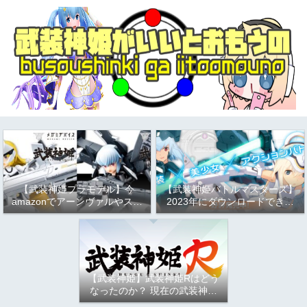
【武装神姫プラモデル】今
【武装神姫バトルマスターズ】
amazonでアーンヴァルやスト
2023年にダウンロードできる
ラーフがお得という話
か問題について
（2023/9/17）
【武装神姫】武装神姫Rはどう
なったのか？ 現在の武装神姫
アーケード（バトコン）につい