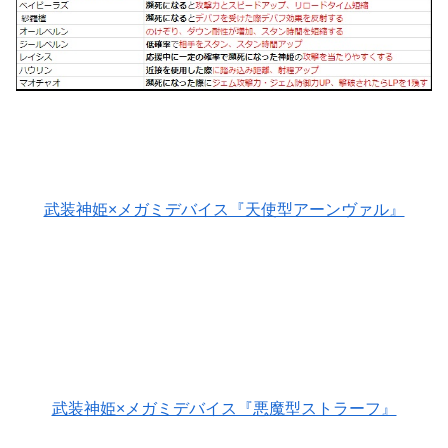
武装神姫×メガミデバイス『天使型アーンヴァル』
武装神姫×メガミデバイス『悪魔型ストラーフ』