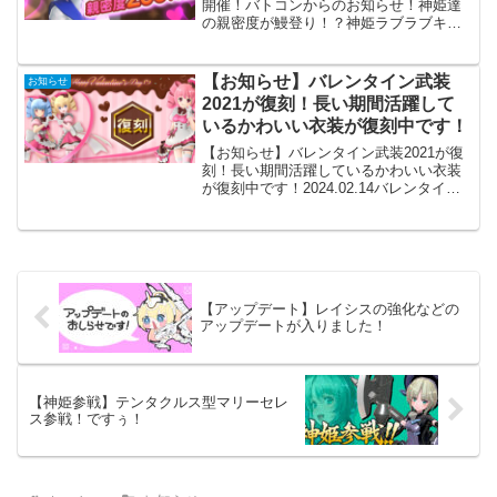
開催！バトコンからのお知らせ！神姫達
の親密度が鰻登り！？神姫ラブラブキャ
ンペーン開催-♥6/5(月) 10:00 ～ 6/12(月)
10:00 までバトルで得られる親密度が3倍
になります！詳しくはこちら...
【お知らせ】バレンタイン武装
お知らせ
2021が復刻！長い期間活躍して
いるかわいい衣装が復刻中です！
【お知らせ】バレンタイン武装2021が復
刻！長い期間活躍しているかわいい衣装
が復刻中です！2024.02.14バレンタイン
武装復刻2021のお知らせ開催期間2024年
2月14日(水)10:00 ～2024年2月21日
(水)10:00バレンタ...
【アップデート】レイシスの強化などの
アップデートが入りました！
【神姫参戦】テンタクルス型マリーセレ
ス参戦！ですぅ！