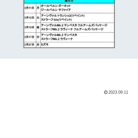
2023.09.11