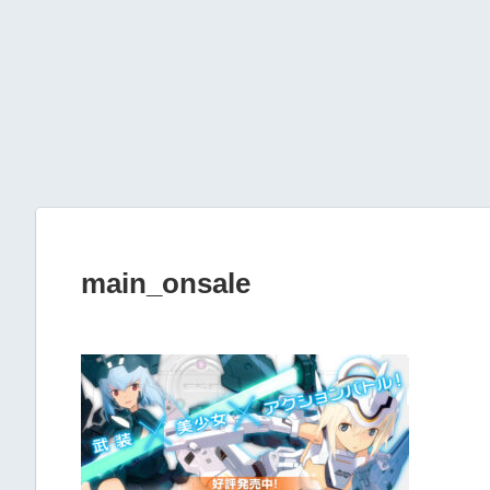
main_onsale