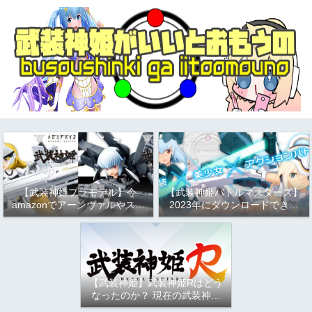
【武装神姫プラモデル】今
【武装神姫バトルマスターズ】
amazonでアーンヴァルやスト
2023年にダウンロードできる
ラーフがお得という話
か問題について
（2023/9/17）
【武装神姫】武装神姫Rはどう
なったのか？ 現在の武装神姫
アーケード（バトコン）につい