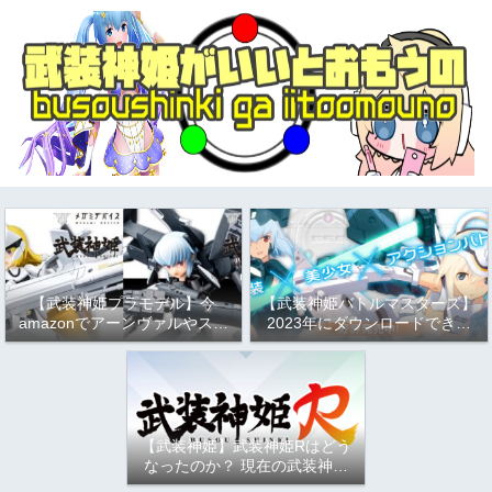
【武装神姫プラモデル】今
【武装神姫バトルマスターズ】
amazonでアーンヴァルやスト
2023年にダウンロードできる
ラーフがお得という話
か問題について
（2023/9/17）
【武装神姫】武装神姫Rはどう
なったのか？ 現在の武装神姫
アーケード（バトコン）につい