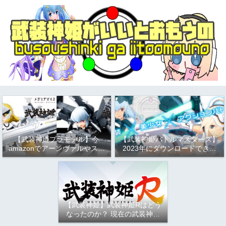
【武装神姫プラモデル】今
【武装神姫バトルマスターズ】
amazonでアーンヴァルやスト
2023年にダウンロードできる
ラーフがお得という話
か問題について
（2023/9/17）
【武装神姫】武装神姫Rはどう
なったのか？ 現在の武装神姫
アーケード（バトコン）につい