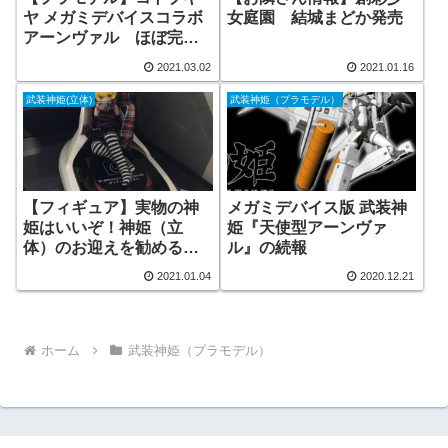
ヤ メガミデバイスコラボ
女庭園 結城まどか発売
アーンヴァル ほぼ完
成！？【3/2追加】完成じ
2021.03.02
2021.01.16
ゃなくなりました
武装神姫(立体)
武装神姫（プラモデル）
【フィギュア】実物の神
メガミデバイス版 武装神
姫はいいぞ！神姫（立
姫『天使型アーンヴァ
体）のお迎えを勧めるマ
ル』の続報
スターたち
2021.01.04
2020.12.21
ホーム
武装神姫（プラモデル）