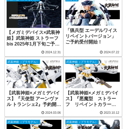
「猟兵型 エーデルワイス
【メガミデバイス×武装神
リペイントバージョン」
姫】武装神姫 ストラーフ
ご予約受付開始！
bis 2025年1月下旬ご予約
受付開始予定！
2024.12.31
2024.07.22
武装神姫（プラモデル）
武装神姫（プラモデル）
【武装神姫×メガミデバイ
【武装神姫×メガミデバイ
ス】『天使型 アーンヴァ
ス】『悪魔型 ストラー
ル トランシェ2』予約開
フ リペイントカラー』
始！
店舗特典
2024.03.06
2023.10.12
武装神姫（プラモデル）
武装神姫（プラモデル）