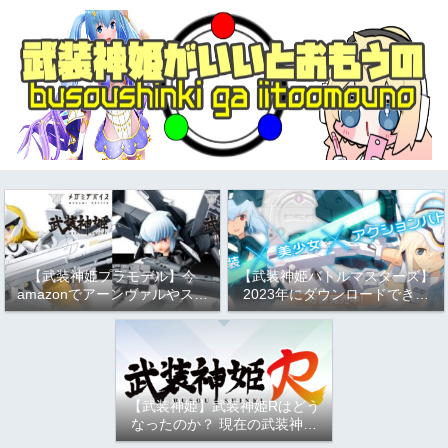
【武装神姫プラモデル】今
【武装神姫バトルマスターズ】
amazonでアーンヴァルやスト
2023年にダウンロードできる
ラーフがお得という話
か問題について
（2023/9/17）
【武装神姫】武装神姫Rはどう
なったのか？ 現在の武装神姫
アーケード（バトコン）につい