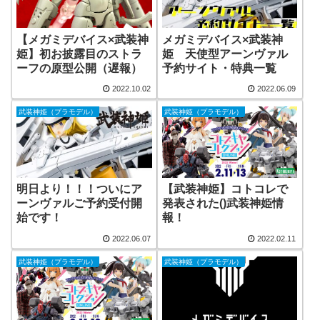
【メガミデバイス×武装神
メガミデバイス×武装神
姫】初お披露目のストラ
姫 天使型アーンヴァル
ーフの原型公開（遅報）
予約サイト・特典一覧
2022.10.02
2022.06.09
武装神姫（プラモデル）
武装神姫（プラモデル）
明日より！！！ついにア
【武装神姫】コトコレで
ーンヴァルご予約受付開
発表された()武装神姫情
始です！
報！
2022.06.07
2022.02.11
武装神姫（プラモデル）
武装神姫（プラモデル）