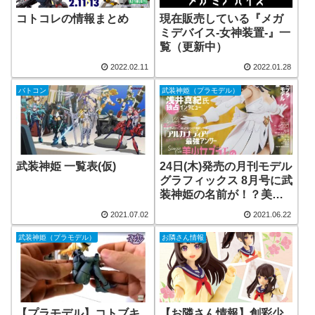
コトコレの情報まとめ
現在販売している『メガ
ミデバイス-女神装置-』一
覧（更新中）
2022.02.11
2022.01.28
バトコン
武装神姫（プラモデル）
武装神姫 一覧表(仮)
24日(木)発売の月刊モデル
グラフィックス 8月号に武
装神姫の名前が！？美少
女プラモデル勢力図解っ
2021.07.02
2021.06.22
てなに？
武装神姫（プラモデル）
お隣さん情報
【プラモデル】コトブキ
【お隣さん情報】創彩少