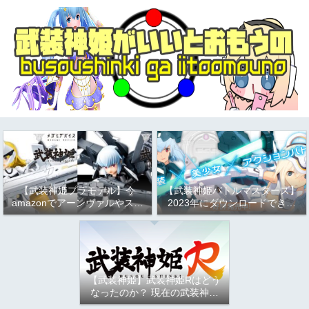
【武装神姫プラモデル】今
【武装神姫バトルマスターズ】
amazonでアーンヴァルやスト
2023年にダウンロードできる
ラーフがお得という話
か問題について
（2023/9/17）
【武装神姫】武装神姫Rはどう
なったのか？ 現在の武装神姫
アーケード（バトコン）につい