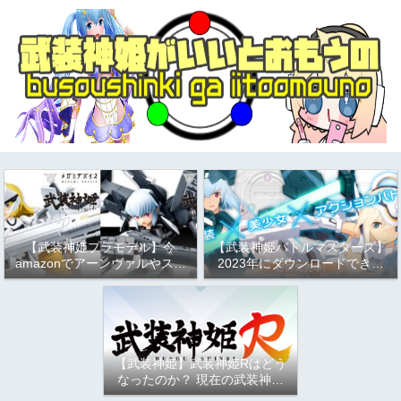
【武装神姫プラモデル】今
【武装神姫バトルマスターズ】
amazonでアーンヴァルやスト
2023年にダウンロードできる
ラーフがお得という話
か問題について
（2023/9/17）
【武装神姫】武装神姫Rはどう
なったのか？ 現在の武装神姫
アーケード（バトコン）につい