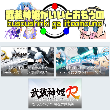
【武装神姫プラモデル】今
【武装神姫バトルマスターズ】
amazonでアーンヴァルやスト
2023年にダウンロードできる
ラーフがお得という話
か問題について
（2023/9/17）
【武装神姫】武装神姫Rはどう
なったのか？ 現在の武装神姫
アーケード（バトコン）につい