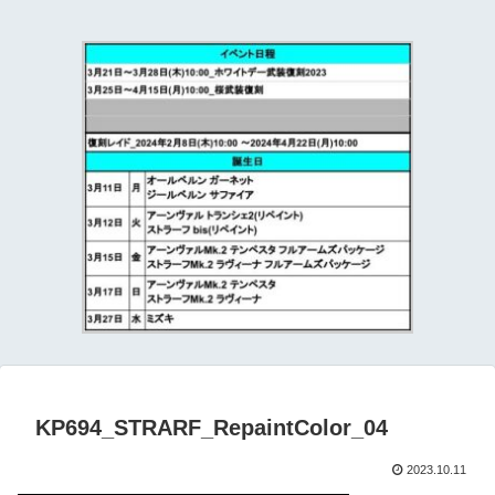
て
KP694_STRARF_RepaintColor_04
2023.10.11