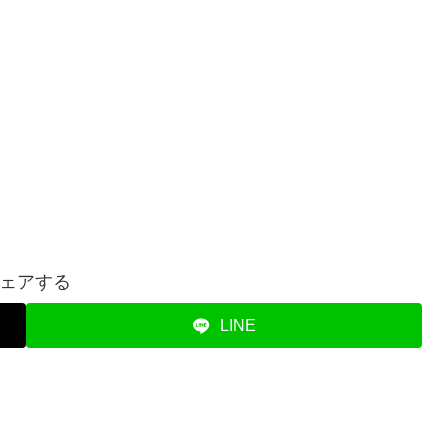
ェアする
LINE