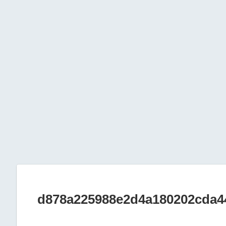
d878a225988e2d4a180202cda4