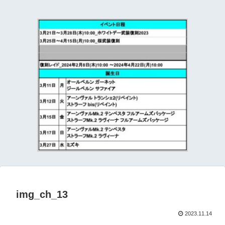
て
img_ch_13
2023.11.14