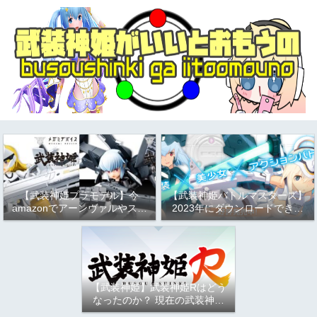
【武装神姫プラモデル】今
【武装神姫バトルマスターズ】
amazonでアーンヴァルやスト
2023年にダウンロードできる
ラーフがお得という話
か問題について
（2023/9/17）
【武装神姫】武装神姫Rはどう
なったのか？ 現在の武装神姫
アーケード（バトコン）につい