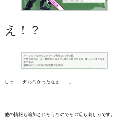
え！？
しっ……知らなかったなぁ……。
他の情報も追加されそうなのでその辺も楽しみです。