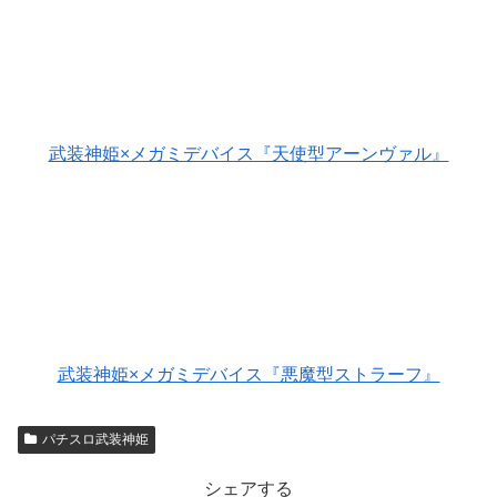
武装神姫×メガミデバイス『天使型アーンヴァル』
武装神姫×メガミデバイス『悪魔型ストラーフ』
パチスロ武装神姫
シェアする