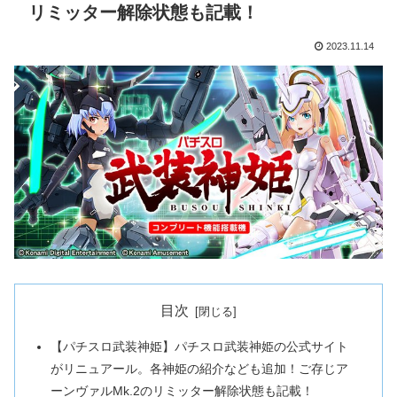
リミッター解除状態も記載！
2023.11.14
目次
【パチスロ武装神姫】パチスロ武装神姫の公式サイト
がリニュアール。各神姫の紹介なども追加！ご存じア
ーンヴァルMk.2のリミッター解除状態も記載！