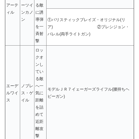
アーテ
ーツイ
る敵
ィル
ンカノ
に誘
ン
導弾
①バリスティックブレイズ・オリジナル(リ
を一
ア) ②プレシジョン・
斉射
バレル(両手ライトガン)
撃
ロッ
クオ
ンし
てい
る敵
エーデ
ノブレ
へ一
モデルＪＲ７イェーガーズライフル(腰持ちヘ
ルワイ
ス・ゲ
気に
ビーガン)
ス
イル
距離
を詰
めて
近距
離攻
撃