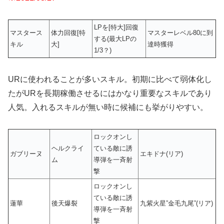
LPを[特大]回復
マスタース
体力回復[特
マスターレベル80に到
する(最大LPの
キル
大]
達時獲得
1/3？)
URに使われることが多いスキル。初期に比べて弱体化し
たがURを長期稼働させるにはかなり重要なスキルであり
人気。入れるスキルが無い時に候補にも挙がりやすい。
ロックオンし
ヘルクライ
ている敵に誘
ガブリーヌ
エキドナ(リア)
ム
導弾を一斉射
撃
ロックオンし
ている敵に誘
蓮華
後天爆裂
九紫火星”金毛九尾”(リア)
導弾を一斉射
撃