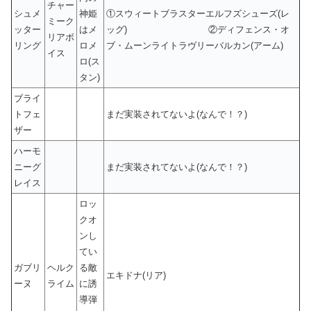
チャー
シュメ
神姫
①スウィートブラスターエルフズシューズ(レ
ミーク
ッター
はメ
ッグ) ②ディフェンス・オ
リアボ
リング
ロメ
ブ・ムーンライトラヴリーバルカン(アーム)
イス
ロ(ス
タン)
ブライ
トフェ
まだ実装されてないよ(なんで！？)
ザー
ハーモ
ニーグ
まだ実装されてないよ(なんで！？)
レイス
ロッ
クオ
ンし
てい
ガブリ
ヘルク
る敵
エキドナ(リア)
ーヌ
ライム
に誘
導弾