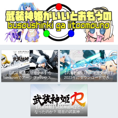
【武装神姫プラモデル】今
【武装神姫バトルマスターズ】
amazonでアーンヴァルやスト
2023年にダウンロードできる
ラーフがお得という話
か問題について
（2023/9/17）
【武装神姫】武装神姫Rはどう
なったのか？ 現在の武装神姫
アーケード（バトコン）につい