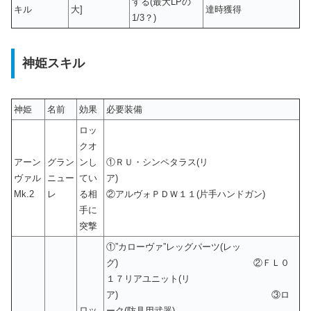
する(最大LPの
キル
大]
達時獲得
1/3？)
神姫スキル
神姫
名前
効果
必要装備
ロッ
クオ
アーン
グラン
ンし
①ＲＵ・シンペタラス(リ
ヴァル
ニュー
てい
ア)
Mk.2
レ
る相
②アルヴォＰＤＷ１１(片手ハンドガン)
手に
突撃
①”カローヴァ”レッグパーツ(レッ
グ) ②ＦＬ０
１７リアユニット(リ
ア) ③ロ
ロッ
ーク(防具用武器)