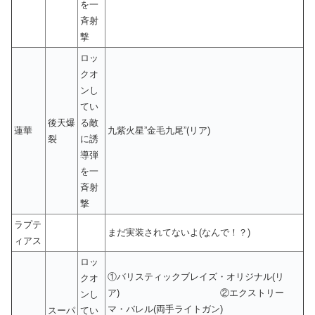
を一
斉射
撃
ロッ
クオ
ンし
てい
後天爆
る敵
蓮華
九紫火星”金毛九尾”(リア)
裂
に誘
導弾
を一
斉射
撃
ラプテ
まだ実装されてないよ(なんで！？)
ィアス
ロッ
①バリスティックブレイズ・オリジナル(リ
クオ
ア) ②エクストリー
ンし
マ・バレル(両手ライトガン)
スーパ
てい