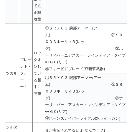
て近
距離
攻撃
①ＳＲＸ０３ 腕部アーマー(アー
ム) ②ＳＲ
Ｘ０３ホーリィＢ(レッ
グ) ③ホ
ロッ
ーリィバーニアスカートレインディア・タイプ
プレゼ
クオ
γ+ＧＣ(リア)
ント・
ンし
④フォービドブレード(双斬撃武器)
ツガル
フォ
てい
①ＳＲＸ０３ 腕部アーマー(アー
ー・ユ
る相
ム) ②ＳＲ
ー！
手に
Ｘ０３ホーリィＢ(レッ
突撃
グ) ③ホ
ーリィバーニアスカートレインディア・タイプ
γ+ＧＣ(リア)
④ホーンスナイパーライフル(双ライトガン)
ジルダ
まだ実装されてないよ(なんで！？)