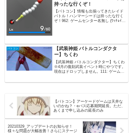
持ったな行くぞ！
【バトコン】情報も出揃ってきたレイド
バトル！ハンマーシードは持ったな行く
ぞ！962: ゲームセンター名無し (ﾜｯﾁｮｲW
ffb1-AeZB) 2022/02/19(土) 13:25:11.59
ID:14XY+agI0>>951立て乙で...
【武装神姫 バトルコンダクタ
バトコン
ー】ちくわ
【武装神姫 バトルコンダクター】ちくわ
※4月の復刻武装イベント時にやつです。
現在はドロップしません。111: ゲームセ
ンター名無し (ｱｳｱｳｳｰ Sa23-CXZz)
2023/04/02(日) 09:00:41.58 ID:+4Kuif...
【バトコン】アーケードゲームは天井な
いのかね？・eパス応募期間延長。ただ、
あくまで申し込みの延長のみ
20210329_アップデートのお知らせ！
様々な問題が大幅改善！さらにステージ