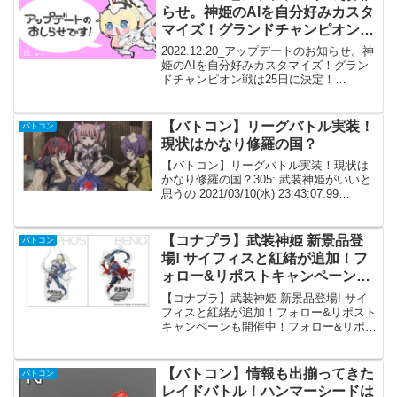
らせ。神姫のAIを自分好みカスタ
マイズ！グランドチャンピオン戦
は25日に決定！
2022.12.20_アップデートのお知らせ。神
姫のAIを自分好みカスタマイズ！グラン
ドチャンピオン戦は25日に決定！
2022.12.20_アップデートのお知らせ12月
20日(火)のアップデートにて以下の更新を
行いました。■アクティブスキル...
【バトコン】リーグバトル実装！
バトコン
現状はかなり修羅の国？
【バトコン】リーグバトル実装！現状は
かなり修羅の国？305: 武装神姫がいいと
思うの 2021/03/10(水) 23:43:07.99
ID:0LrEWcor0リーグって実質C～ティア
ラでしょ？廃人の人のSS昇格報告が上が
るまでやり控えは...
【コナプラ】武装神姫 新景品登
バトコン
場! サイフィスと紅緒が追加！フ
ォロー&リポストキャンペーンも
開催中！
【コナプラ】武装神姫 新景品登場! サイ
フィスと紅緒が追加！フォロー&リポスト
キャンペーンも開催中！フォロー&リポス
トキャンペーン／#武装神姫 新景品登場!
フォロー&リポストキャンペーン✨＼凛々
しいサイフォスと紅緒のアクスタを抽選
【バトコン】情報も出揃ってきた
バトコン
で1名様に...
レイドバトル！ハンマーシードは