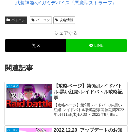
武装神姫×メガミデバイス『悪魔型ストラーフ』
バトコン
バトコン
攻略情報
シェアする
X
LINE
関連記事
【攻略ページ】第9回レイドバト
バトコン
ル-黒い紅緒-レイドバトル攻略記
事
【攻略ページ】第9回レイドバトル-黒い
紅緒-レイドバトル攻略記事開催期間2023
年5月11日(木)10:00 ～2023年8月8日
(火)10:00ストーリー公式サイト憧れのジ
ェムバトルのランキング上位チームへ入
りたい甲季。入団試験を受けるも...
2022.12.20_アップデートのお知
バトコン