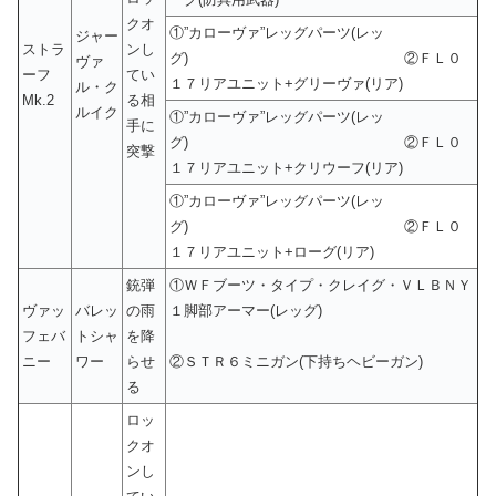
クオ
①”カローヴァ”レッグパーツ(レッ
ジャー
ストラ
ンし
グ) ②ＦＬ０
ヴァ
ーフ
てい
１７リアユニット+グリーヴァ(リア)
ル・ク
Mk.2
る相
ルイク
①”カローヴァ”レッグパーツ(レッ
手に
グ) ②ＦＬ０
突撃
１７リアユニット+クリウーフ(リア)
①”カローヴァ”レッグパーツ(レッ
グ) ②ＦＬ０
１７リアユニット+ローグ(リア)
銃弾
①ＷＦブーツ・タイプ・クレイグ・ＶＬＢＮＹ
ヴァッ
バレッ
の雨
１脚部アーマー(レッグ)
フェバ
トシャ
を降
ニー
ワー
らせ
②ＳＴＲ６ミニガン(下持ちヘビーガン)
る
ロッ
クオ
ンし