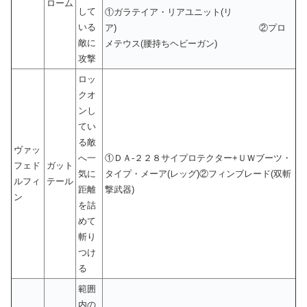
ローム
して
①ガラテイア・リアユニット(リ
いる
ア) ②プロ
敵に
メテウス(腰持ちヘビーガン)
攻撃
ロッ
クオ
ンし
てい
る敵
ヴァッ
へ一
①ＤＡ-２２８サイプロテクター+ＵＷブーツ・
フェド
ガット
気に
タイプ・メーア(レッグ)②フィンブレード(双斬
ルフィ
テール
距離
撃武器)
ン
を詰
めて
斬り
つけ
る
範囲
内の