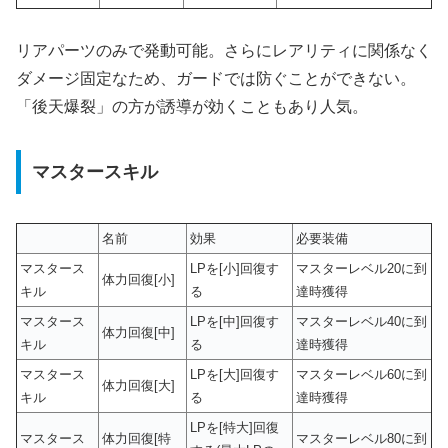
リアパーツのみで発動可能。さらにレアリティに関係なく
ダメージ固定なため、ガードでは防ぐことができない。
「後天爆裂」の方が誘導が効くこともあり人気。
マスタースキル
名前
効果
必要装備
マスタース
LPを[小]回復す
マスターレベル20に到
体力回復[小]
キル
る
達時獲得
マスタース
LPを[中]回復す
マスターレベル40に到
体力回復[中]
キル
る
達時獲得
マスタース
LPを[大]回復す
マスターレベル60に到
体力回復[大]
キル
る
達時獲得
LPを[特大]回復
マスタース
体力回復[特
マスターレベル80に到