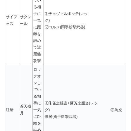
てい
る相
手に
①チェヴァルポッテ(レッ
サイフ
サクレ
一気
グ)
ォス
ール
に距
②コルヌ(両手斬撃武器)
離を
詰め
て近
距離
攻撃
ロッ
クオ
ンし
てい
る相
手に
①朱雀之臑当+蘇芳之腿当(レッ
蒼天残
紅緒
一気
グ) ②為虎
月
に距
漆翼(両手斬撃武器)
離を
詰め