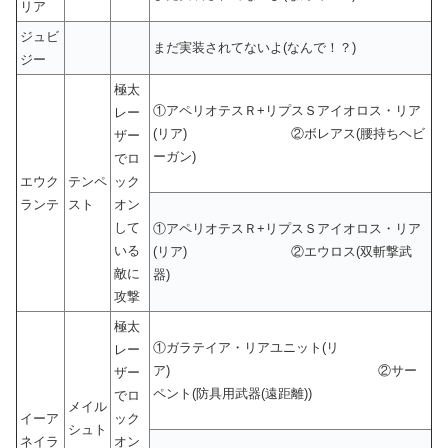
リア
ジュビ
まだ実装されてないよ(なんで！？)
ジー
極太
①アペリオテスＲ+リプスＳアイオロス・リア
レー
(リア) ②ボレアス(腰持ちヘビ
ザー
ーガン)
でロ
エウク
テンペ
ック
ランテ
スト
オン
して
①アペリオテスＲ+リプスＳアイオロス・リア
いる
(リア) ②エウロス(双斬撃武
敵に
器)
攻撃
極太
①ガラテイア・リアユニット(リ
レー
ア) ②サー
ザー
ペント(防具用武器(遠距離))
でロ
メイル
イーア
ック
シュト
ネイラ
オン