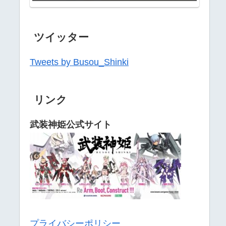
戦！全てのコナミアケゲーに参戦す
るならまだココ空いてますよ！
ツイッター
Tweets by Busou_Shinki
リンク
武装神姫公式サイト
プライバシーポリシー