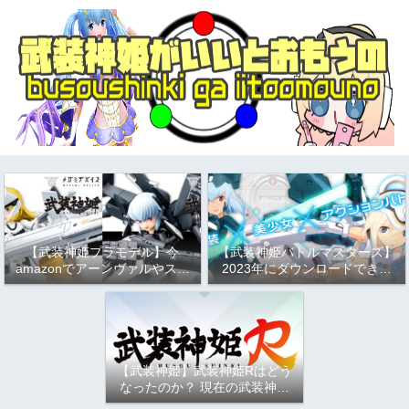
【武装神姫プラモデル】今
【武装神姫バトルマスターズ】
amazonでアーンヴァルやスト
2023年にダウンロードできる
ラーフがお得という話
か問題について
（2023/9/17）
【武装神姫】武装神姫Rはどう
なったのか？ 現在の武装神姫
アーケード（バトコン）につい