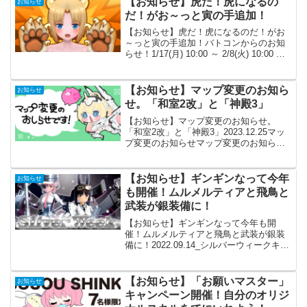
【お知らせ】虎だ！虎になるの
お知らせ
だ！がお～っと寅の手追加！
【お知らせ】虎だ！虎になるのだ！がお
～っと寅の手追加！バトコンからのお知
らせ！1/17(月) 10:00 ～ 2/8(火) 10:00 の
期間、リーグジェムバトル限定で2つの武
装が追加されます！詳しくはこちら！
pic.twitter.co...
【お知らせ】マップ変更のお知ら
お知らせ
せ。「和室2改」と「神殿3」
【お知らせ】マップ変更のお知らせ。
「和室2改」と「神殿3」2023.12.25マッ
プ変更のお知らせマップ変更のお知ら
せ！12/26(火) 10:00よりバトルマップが
「和室2改」、「神殿3」のどちらかが選
択されます。感想
【お知らせ】ギンギンなって今年
お知らせ
も開催！ムルメルティアと飛鳥と
武装が銀装備に！
【お知らせ】ギンギンなって今年も開
催！ムルメルティアと飛鳥と武装が銀装
備に！2022.09.14_シルバーウィークキャ
ンペーン開催！のお知らせ開催期間2022
年9月15日(木)10:00 ～2022年10月24日
(月)9:59シルバーウィー...
【お知らせ】「お願いマスター」
お知らせ
キャンペーン開催！自分のオリジ