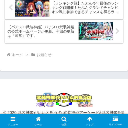
【ランキング戦】たぶん今年最後のラン
キング戦開催！たぶんグランドチャンピ
オン戦に参加できるチャンスを得るラス
トチャンス！
【パチスロ武装神姫】パチスロ武装神姫
の公式ホームページが更新。今回の更新
は「通常」です。
ホーム
お知らせ
© 2020 武装神姫がいいと思うの-武装神姫アーケード&武装神姫R情
報攻略まとめサイト-.
メニュー
ホーム
検索
トップ
サイドバー