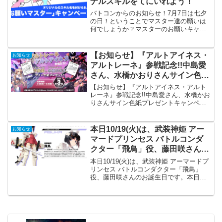
ナルスキルをてにいれよう！
バトコンからのお知らせ！7月7日は七夕
の日！ということでマスター達の願いは
何でしょうか？マスターのお願いキャン
ペーンを実施します♪詳しくはこちらお願
いマスター#七夕#武装神姫アーケード
pic.twitter.com/c3QlzFX1NL—...
【お知らせ】『アルトアイネス・
お知らせ
アルトレーネ』参戦記念!!中島愛
さん、水橋かおりさんサイン色紙
プレゼントキャンペーン
【お知らせ】『アルトアイネス・アルト
レーネ』参戦記念!!中島愛さん、水橋かお
りさんサイン色紙プレゼントキャンペー
ンバトコンからのお知らせ!アルトレー
ネ、アルトアイネスの参戦を記念して中
島愛さん、水橋かおりさんの直筆サイン
本日10/19(火)は、武装神姫 アー
お知らせ
色紙が抽選で3名様に...
マードプリンセス バトルコンダ
クター「飛鳥」役、藤田咲さんの
お誕生日です。
本日10/19(火)は、武装神姫 アーマードプ
リンセス バトルコンダクター「飛鳥」
役、藤田咲さんのお誕生日です。本日
10/19(火)は、武装神姫 アーマードプリン
セス バトルコンダクター「飛鳥」役、藤
田咲さんのお誕生日です。おめでとうご
ざい...