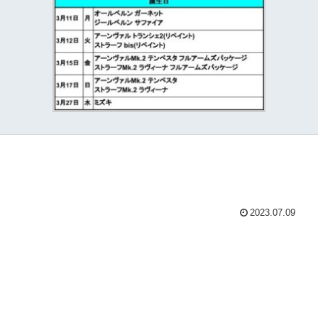
2023.07.09