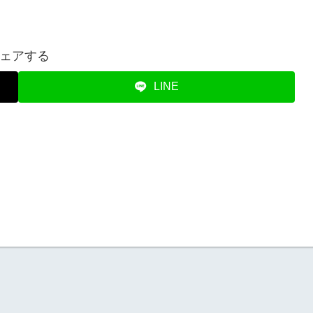
ェアする
LINE