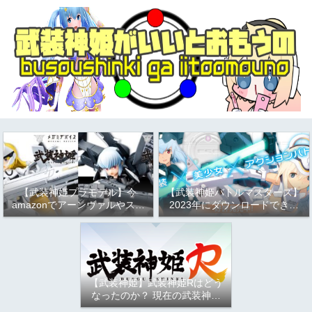
【武装神姫プラモデル】今
【武装神姫バトルマスターズ】
amazonでアーンヴァルやスト
2023年にダウンロードできる
ラーフがお得という話
か問題について
（2023/9/17）
【武装神姫】武装神姫Rはどう
なったのか？ 現在の武装神姫
アーケード（バトコン）につい