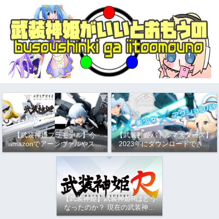
【武装神姫プラモデル】今
【武装神姫バトルマスターズ】
amazonでアーンヴァルやスト
2023年にダウンロードできる
ラーフがお得という話
か問題について
（2023/9/17）
【武装神姫】武装神姫Rはどう
なったのか？ 現在の武装神姫
アーケード（バトコン）につい