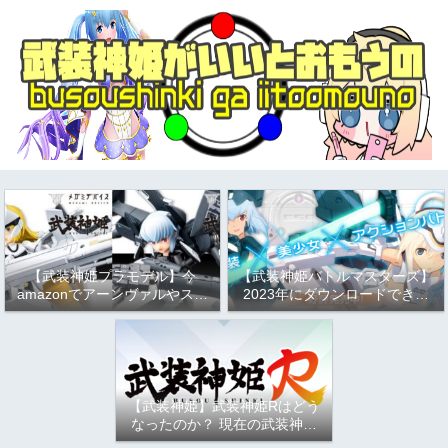
【武装神姫プラモデル】今
【武装神姫バトルマスターズ】
amazonでアーンヴァルやスト
2023年にダウンロードできる
ラーフがお得という話
か問題について
（2023/9/17）
【武装神姫】武装神姫Rはどう
なったのか？ 現在の武装神姫
アーケード（バトコン）につい