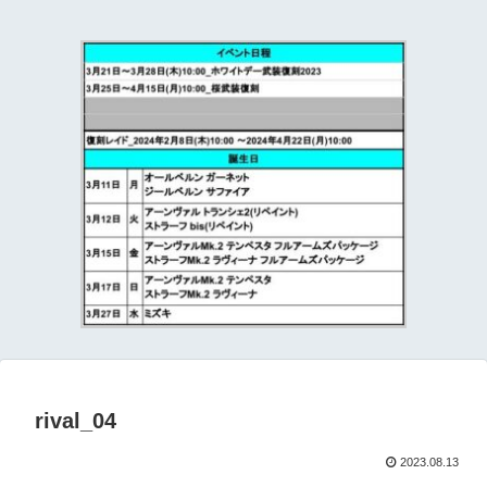
て
rival_04
2023.08.13