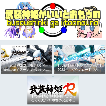
【武装神姫プラモデル】今
【武装神姫バトルマスターズ】
amazonでアーンヴァルやスト
2023年にダウンロードできる
ラーフがお得という話
か問題について
（2023/9/17）
【武装神姫】武装神姫Rはどう
なったのか？ 現在の武装神姫
アーケード（バトコン）につい