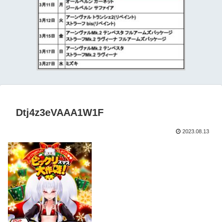
Dtj4z3eVAAA1W1F
2023.08.13