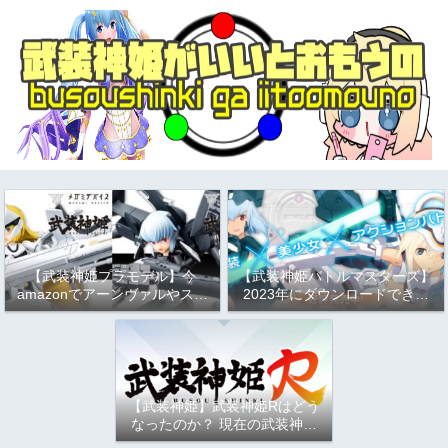
【武装神姫プラモデル】今
【武装神姫バトルマスターズ】
amazonでアーンヴァルやスト
2023年にダウンロードできる
ラーフがお得という話
か問題について
（2023/9/17）
【武装神姫】武装神姫Rはどう
なったのか？ 現在の武装神姫
アーケード（バトコン）につい