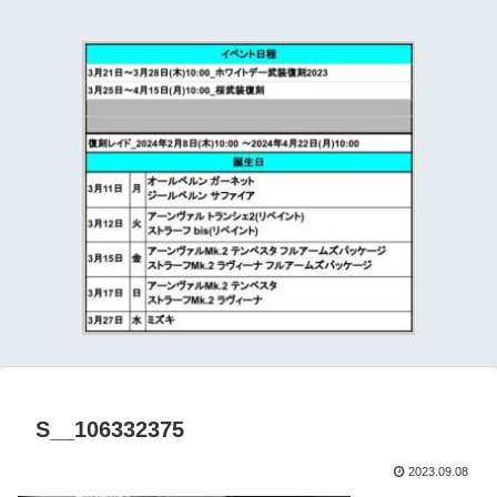
て
S__106332375
2023.09.08