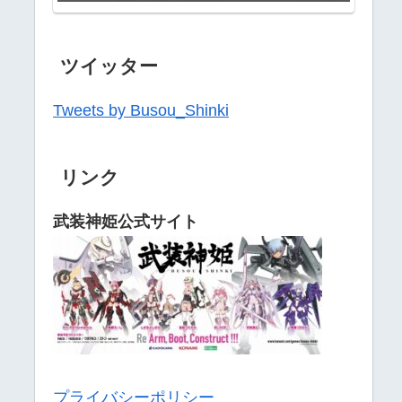
戦！全てのコナミアケゲーに参戦す
るならまだココ空いてますよ！
ツイッター
Tweets by Busou_Shinki
リンク
武装神姫公式サイト
プライバシーポリシー