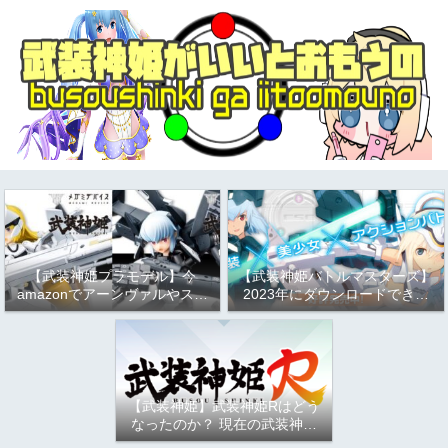
【武装神姫プラモデル】今
【武装神姫バトルマスターズ】
amazonでアーンヴァルやスト
2023年にダウンロードできる
ラーフがお得という話
か問題について
（2023/9/17）
【武装神姫】武装神姫Rはどう
なったのか？ 現在の武装神姫
アーケード（バトコン）につい